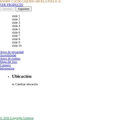
KNORR CALDO LIQUIDO ABUELA POLLO 1L
VER PRODUCTO
Anterior
Siguiente
slide 1
slide 2
slide 3
slide 4
slide 5
slide 6
slide 7
slide 8
slide 9
slide 10
Aviso de privacidad
Accesibilidad
Aviso de cookies
Configurar Cookies
Mapa del Sito
Contacto
Informacion
Ubicación
es
Cambiar ubicación