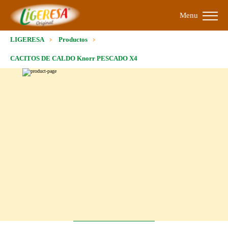
Menu
LIGERESA
Productos
CACITOS DE CALDO Knorr PESCADO X4