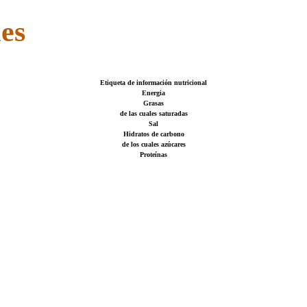
les
Etiqueta de información nutricional
Energia
Grasas
de las cuales saturadas
Sal
Hidratos de carbono
de los cuales azúcares
Proteínas