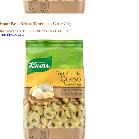
Knorr Pasta Rellena Tortellini de Carne 250g
KN PASTA TORTELLI CARNE 12X250G EB ES PT
VER PRODUCTO