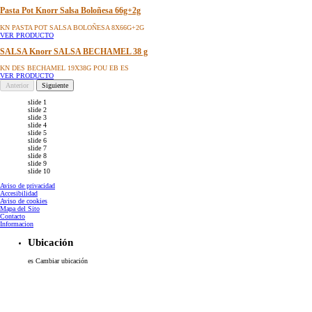
Pasta Pot Knorr Salsa Boloñesa 66g+2g
KN PASTA POT SALSA BOLOÑESA 8X66G+2G
VER PRODUCTO
SALSA Knorr SALSA BECHAMEL 38 g
KN DES BECHAMEL 19X38G POU EB ES
VER PRODUCTO
Anterior
Siguiente
slide 1
slide 2
slide 3
slide 4
slide 5
slide 6
slide 7
slide 8
slide 9
slide 10
Aviso de privacidad
Accesibilidad
Aviso de cookies
Mapa del Sito
Contacto
Informacion
Ubicación
es
Cambiar ubicación