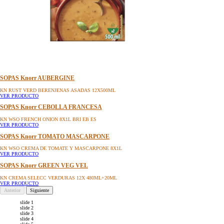
SOPAS Knorr AUBERGINE
KN RUST VERD BERENJENAS ASADAS 12X500ML
VER PRODUCTO
SOPAS Knorr CEBOLLA FRANCESA
KN WSO FRENCH ONION 8X1L BRI EB ES
VER PRODUCTO
SOPAS Knorr TOMATO MASCARPONE
KN WSO CREMA DE TOMATE Y MASCARPONE 8X1L
VER PRODUCTO
SOPAS Knorr GREEN VEG VEL
KN CREMA SELECC VERDURAS 12X 480ML+20ML
VER PRODUCTO
Anterior
Siguiente
slide 1
slide 2
slide 3
slide 4