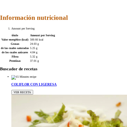
Información nutricional
Amount per Serving
título
Amount per Serving
Valor energético (kcal)
500.66 kcal
Grasas
24.03 g
de las cuales saturadas
5.25 g
de los cuales azúcares
4.84 g
Fibra
5.32 g
Proteínas
37.01 g
Buscador de recetas
COLIFLOR CON LIGERESA
VER RECETA