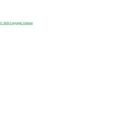
es
Cambiar ubicación
© 2026 Copyright Unilever