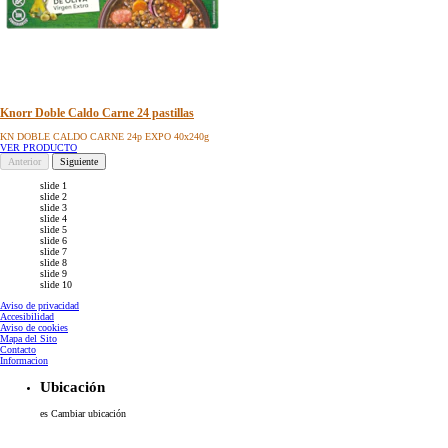
Knorr Doble Caldo Carne 24 pastillas
KN DOBLE CALDO CARNE 24p EXPO 40x240g
VER PRODUCTO
Anterior
Siguiente
slide 1
slide 2
slide 3
slide 4
slide 5
slide 6
slide 7
slide 8
slide 9
slide 10
Aviso de privacidad
Accesibilidad
Aviso de cookies
Configurar Cookies
Mapa del Sito
Contacto
Informacion
Ubicación