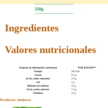
250g
Ingredientes
Valores nutricionales
Etiqueta de información nutricional
POR RACIÓN**
Energia
342 kcal
Grasas
9.2 g
de las cuales saturadas
3.4 g
Sal
2 g
Hidratos de carbono
52 g
de los cuales azúcares
1.5 g
Proteínas
12 g
Productos similares