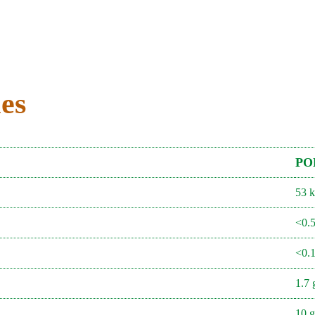
les
PO
53 k
<0.5
<0.1
1.7 
10 g