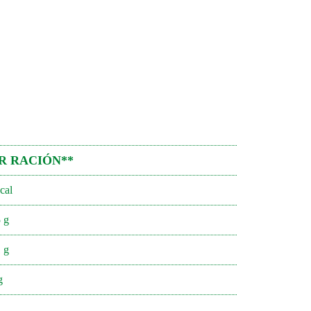
R RACIÓN**
cal
 g
 g
g