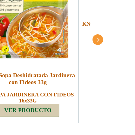
KNORR CHICKEN N
(3x68
Sopa Deshidratada Jardinera
con Fideos 33g
PA JARDINERA CON FIDEOS
16x33G
VER PRO
VER PRODUCTO