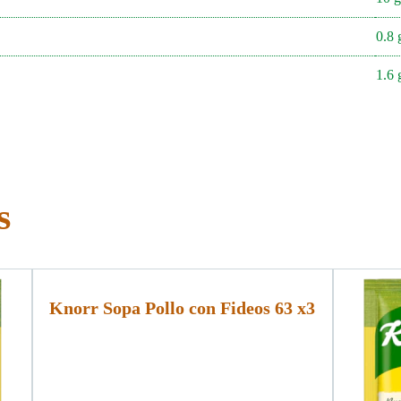
0.8 
1.6 
s
Knorr Sopa Pollo con Fideos 63 x3