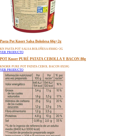
Pasta Pot Knorr Salsa Boloñesa 66g+2g
KN PASTA POT SALSA BOLOÑESA 8X66G+2G
VER PRODUCTO
POT Knorr PURÉ PATATA CEBOLLA Y BACON 80g
KNORR PURE POT PATATA CEBOL BACON 8X59G
VER PRODUCTO