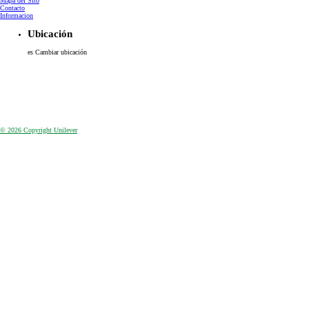
Aviso de privacidad
Accesibilidad
Aviso de cookies
Configurar Cookies
Mapa del Sito
Contacto
Informacion
Ubicación
es
Cambiar ubicación
© 2026 Copyright Unilever