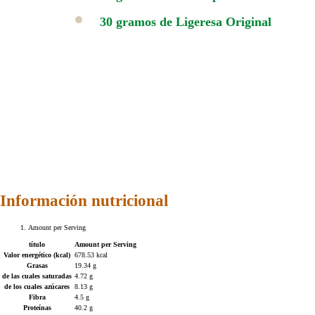
30 gramos de Ligeresa Original
Información nutricional
Amount per Serving
título
Amount per Serving
Valor energético (kcal)
678.53 kcal
Grasas
19.34 g
de las cuales saturadas
4.72 g
de los cuales azúcares
8.13 g
Fibra
4.5 g
Proteínas
40.2 g