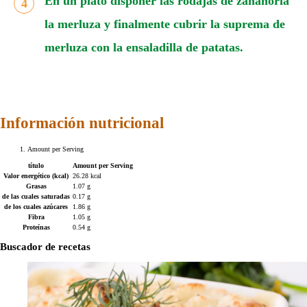
En un plato disponer las rodajas de zanahoria
la merluza y finalmente cubrir la suprema de
merluza con la ensaladilla de patatas.
Información nutricional
Amount per Serving
título
Amount per Serving
Valor energético (kcal)
26.28 kcal
Grasas
1.07 g
de las cuales saturadas
0.17 g
de los cuales azúcares
1.86 g
Fibra
1.05 g
Proteínas
0.54 g
Buscador de recetas