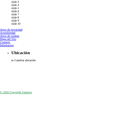
slide 2
slide 3
slide 4
slide 5
slide 6
slide 7
slide 8
slide 9
slide 10
Aviso de privacidad
Accesibilidad
Aviso de cookies
Configurar Cookies
Mapa del Sito
Contacto
Informacion
Ubicación
es
Cambiar ubicación
© 2026 Copyright Unilever