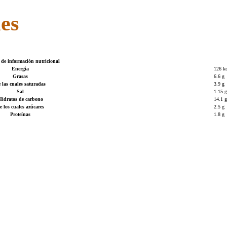
les
 de información nutricional
Energia
126 kc
Grasas
6.6 g
 las cuales saturadas
3.9 g
Sal
1.15 g
Hidratos de carbono
14.1 g
e los cuales azúcares
2.5 g
Proteínas
1.8 g