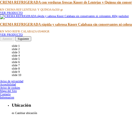
CREMA REFRIGERADA con verduras frescas Knorr de Lentejas y Quinoa sin conserva
KN CREMA REF.LENTEJAS Y QUINOA 6x350 gr
VER PRODUCTO
CREMA REFRIGERADA rápida y sabrosa Knorr Calabaza sin conservantes ni colora
KN WSO REFR CALABAZA 6X460GR
VER PRODUCTO
Anterior
Siguiente
slide 1
slide 2
slide 3
slide 4
slide 5
slide 6
slide 7
slide 8
slide 9
slide 10
Aviso de privacidad
Accesibilidad
Aviso de cookies
Configurar Cookies
Mapa del Sito
Contacto
Informacion
Ubicación
es
Cambiar ubicación