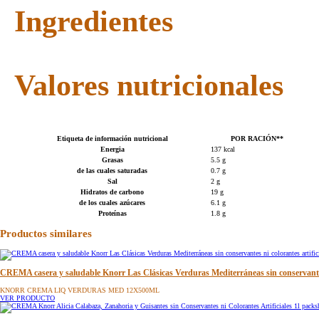
Ingredientes
Valores nutricionales
Etiqueta de información nutricional
POR RACIÓN**
Energia
137 kcal
Grasas
5.5 g
de las cuales saturadas
0.7 g
Sal
2 g
Hidratos de carbono
19 g
de los cuales azúcares
6.1 g
Proteínas
1.8 g
Productos similares
CREMA casera y saludable Knorr Las Clásicas Verduras Mediterráneas sin conservantes 
KNORR CREMA LIQ VERDURAS MED 12X500ML
VER PRODUCTO